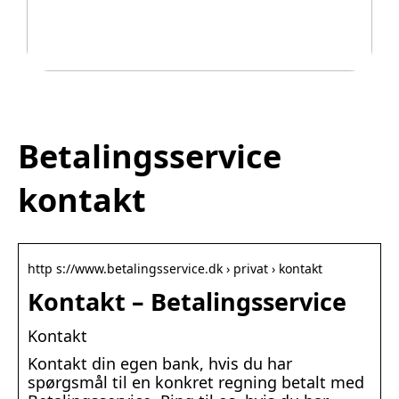
Legetøj der går i arv
Betalingsservice
kontakt
http s://www.betalingsservice.dk › privat › kontakt
Kontakt – Betalingsservice
Kontakt
Kontakt din egen bank, hvis du har
spørgsmål til en konkret regning betalt med