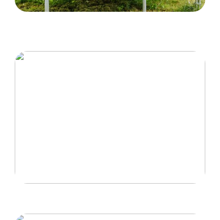
Hvordan trampoliner vækker spænding og
eventyr hos børn
Idéer til at gøre hjemmet mere børnevenligt