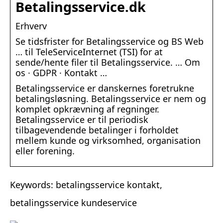
Betalingsservice.dk
Erhverv
Se tidsfrister for Betalingsservice og BS Web
… til TeleServiceInternet (TSI) for at
sende/hente filer til Betalingsservice. … Om
os · GDPR · Kontakt …
Betalingsservice er danskernes foretrukne
betalingsløsning. Betalingsservice er nem og
komplet opkrævning af regninger.
Betalingsservice er til periodisk
tilbagevendende betalinger i forholdet
mellem kunde og virksomhed, organisation
eller forening.
Keywords: betalingsservice kontakt,
betalingsservice kundeservice