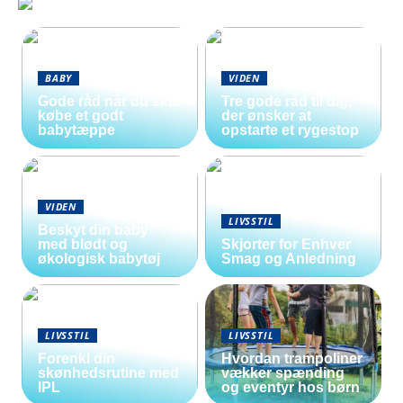
BABY
VIDEN
Gode råd når du skal
Tre gode råd til dig,
købe et godt
der ønsker at
babytæppe
opstarte et rygestop
VIDEN
LIVSSTIL
Beskyt din baby
med blødt og
Skjorter for Enhver
økologisk babytøj
Smag og Anledning
LIVSSTIL
LIVSSTIL
Forenkl din
Hvordan trampoliner
skønhedsrutine med
vækker spænding
IPL
og eventyr hos børn