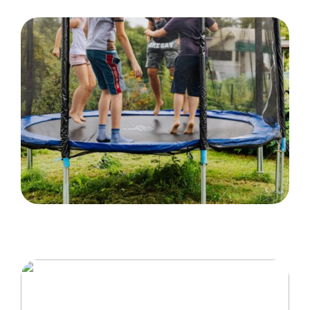
Hvordan trampoliner vækker spænding og
eventyr hos børn