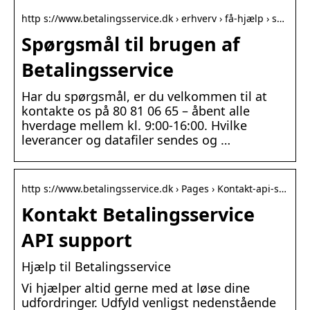
http s://www.betalingsservice.dk › erhverv › få-hjælp › s…
Spørgsmål til brugen af
Betalingsservice
Har du spørgsmål, er du velkommen til at
kontakte os på 80 81 06 65 – åbent alle
hverdage mellem kl. 9:00-16:00. Hvilke
leverancer og datafiler sendes og …
http s://www.betalingsservice.dk › Pages › Kontakt-api-s…
Kontakt Betalingsservice
API support
Hjælp til Betalingsservice
​Vi hjælper altid gerne med at løse dine
udfordringer. Udfyld venligst nedenstående