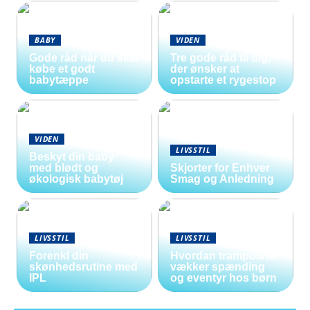
BABY
VIDEN
Gode råd når du skal
Tre gode råd til dig,
købe et godt
der ønsker at
babytæppe
opstarte et rygestop
VIDEN
LIVSSTIL
Beskyt din baby
med blødt og
Skjorter for Enhver
økologisk babytøj
Smag og Anledning
LIVSSTIL
LIVSSTIL
Forenkl din
Hvordan trampoliner
skønhedsrutine med
vækker spænding
IPL
og eventyr hos børn