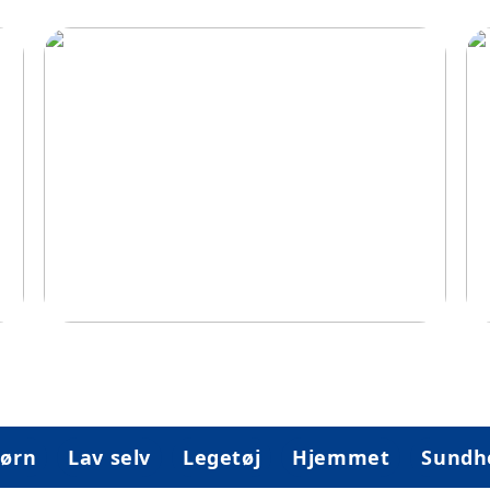
og
Idéer til at gøre hjemmet mere
Le
børnevenligt
ørn
Lav selv
Legetøj
Hjemmet
Sundh