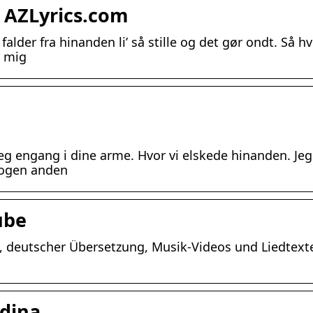
| AZLyrics.com
 falder fra hinanden li’ så stille og det gør ondt. Så hv
’ mig
å jeg engang i dine arme. Hvor vi elskede hinanden. Jeg
 nogen anden
ube
s, deutscher Übersetzung, Musik-Videos und Liedtext
edina