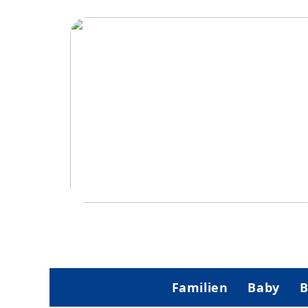
Hvordan trampoliner vækker spænding 
eventyr hos børn
Familien
Baby
B