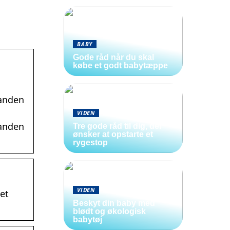
BABY
Gode råd når du skal
købe et godt babytæppe
nanden
VIDEN
nanden
Tre gode råd til dig, der
ønsker at opstarte et
rygestop
VIDEN
det
Beskyt din baby med
blødt og økologisk
babytøj