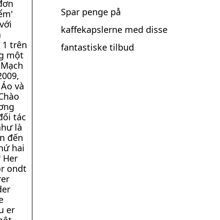
đơn
Spar penge på
iểm'
với
kaffekapslerne med disse
a
1 trên
fantastiske tilbud
ng một
n Mạch
2009,
 Áo và
 Chào
ương
ối tác
hư là
ên đến
hứ hai
r Her
ør ondt
rer
der
e
u er