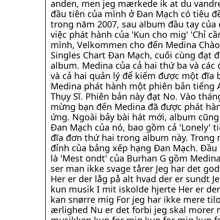
anden, men jeg mærkede ik at du vandre
đầu tiên của mình ở Đan Mạch có tiêu đề '
trong năm 2007, sau album đầu tay của 
việc phát hành của 'Kun cho mig' 'Chỉ cầ
mình, Velkommen cho đến Medina Chào m
Singles Chart Đan Mạch, cuối cùng đạt đ
album. Medina của cả hai thứ ba và các đĩ
và cả hai quản lý để kiếm được một đĩa 
Medina phát hành một phiên bản tiếng An
Thụy Sĩ. Phiên bản này đạt No. Vào thá
mừng bạn đến Medina đã được phát hành 
ứng. Ngoài bảy bài hát mới, album cũng
Đan Mạch của nó, bao gồm cả 'Lonely' t
đĩa đơn thứ hai trong album này. Trong 
đỉnh của bảng xếp hạng Đan Mạch. Đầu t
là 'Mest ondt' của Burhan G gồm Medina.
ser man ikke svage tårer Jeg har det god
Her er der låg på alt hvad der er sundt 
kun musik I mit iskolde hjerte Her er de
kan snørre mig For jeg har ikke mere til
ærlighed Nu er det forbi jeg skal morer