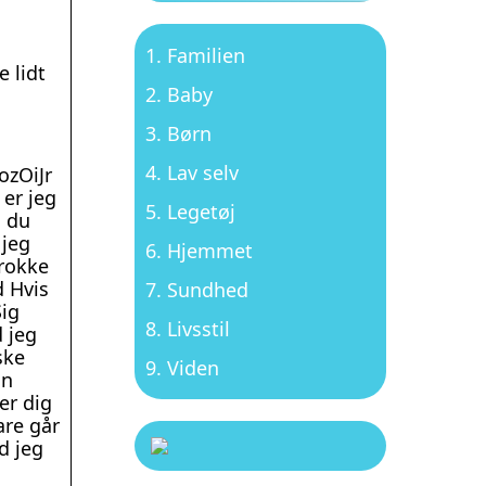
Familien
 lidt
Baby
Børn
Lav selv
zOiJr
er jeg
Legetøj
n du
 jeg
Hjemmet
brokke
d Hvis
Sundhed
Sig
Livsstil
 jeg
ske
Viden
an
er dig
are går
d jeg
n