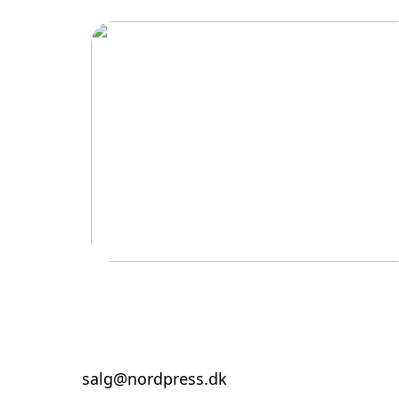
Hvordan trampoliner vækker spænding 
eventyr hos børn
salg@nordpress.dk