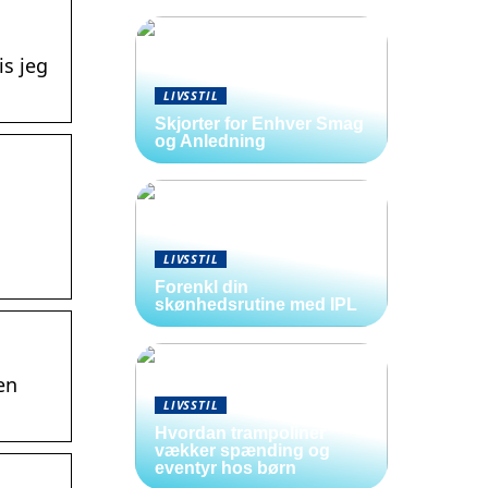
is jeg
LIVSSTIL
Skjorter for Enhver Smag
og Anledning
LIVSSTIL
Forenkl din
skønhedsrutine med IPL
en
LIVSSTIL
Hvordan trampoliner
vækker spænding og
eventyr hos børn