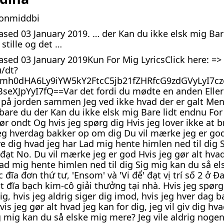
bonmiddbi
ased 03 January 2019. … der Kan du ikke elsk mig Bare
 stille og det …
ased 03 January 2019Kun For Mig LyricsClick here: =>
u/dt?
mh0dHA6Ly9iYW5kY2FtcC5jb21fZHRfcG9zdGVyLyI7czo
XJpYyI7fQ==Var det fordi du mødte en anden Eller 
vet på jorden sammen Jeg ved ikke hvad der er galt Me
t bare du der Kan du ikke elsk mig Bare lidt endnu For
 gør ondt Og hvis jeg spørg dig Hvis jeg lover ikke at 
 jeg hverdag bakker op om dig Du vil mærke jeg er go
ive dig hvad jeg har Lad mig hente himlen ned til dig 
ạt No. Du vil mærke jeg er god Hvis jeg gør alt hvad
 Lad mig hente himlen ned til dig Sig mig kan du så el
ĩa đơn thứ tư, 'Ensom' và 'Vi để' đạt vị trí số 2 ở Đ
 đĩa bạch kim-cô giải thưởng tại nhà. Hvis jeg spørg
, hvis jeg aldrig siger dig imod, hvis jeg hver dag b
s jeg gør alt hvad jeg kan for dig, jeg vil giv dig hva
ig mig kan du så elske mig mere? Jeg vile aldrig noge