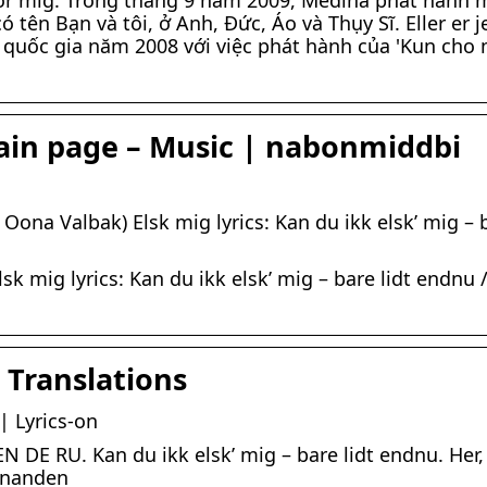
or mig. Trong tháng 9 năm 2009, Medina phát hành 
 tên Bạn và tôi, ở Anh, Đức, Áo và Thụy Sĩ. Eller er j
g quốc gia năm 2008 với việc phát hành của 'Kun cho 
Main page – Music | nabonmiddbi
Oona Valbak) Elsk mig lyrics: Kan du ikk elsk’ mig – 
 mig lyrics: Kan du ikk elsk’ mig – bare lidt endnu /
 Translations
| Lyrics-on
EN DE RU. Kan du ikk elsk’ mig – bare lidt endnu. Her,
hinanden