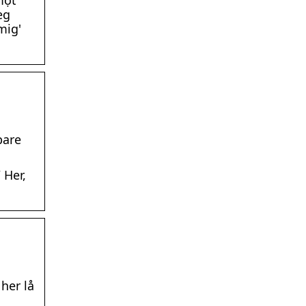
một
eg
mig'
bare
 Her,
 her lå