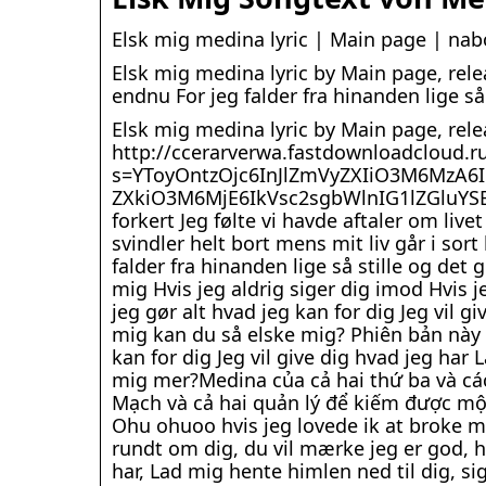
Elsk mig medina lyric | Main page | na
Elsk mig medina lyric by Main page, rele
endnu For jeg falder fra hinanden lige så
Elsk mig medina lyric by Main page, rele
http://ccerarverwa.fastdownloadcloud.r
s=YToyOntzOjc6InJlZmVyZXIiO3M6MzA6I
ZXkiO3M6MjE6IkVsc2sgbWlnIG1lZGluYSBse
forkert Jeg følte vi havde aftaler om li
svindler helt bort mens mit liv går i sor
falder fra hinanden lige så stille og det
mig Hvis jeg aldrig siger dig imod Hvis
jeg gør alt hvad jeg kan for dig Jeg vil g
mig kan du så elske mig? Phiên bản này đ
kan for dig Jeg vil give dig hvad jeg har
mig mer?Medina của cả hai thứ ba và các đ
Mạch và cả hai quản lý để kiếm được một
Ohu ohuoo hvis jeg lovede ik at broke mig
rundt om dig, du vil mærke jeg er god, hvi
har, Lad mig hente himlen ned til dig, s