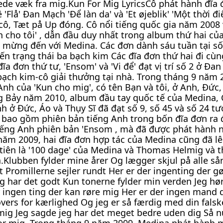
de væk fra mig.Kun For Mig LyricsCô phát hành đĩa 
Flå' Đan Mạch 'Để làn da' và 'Et øjeblik' 'Một thời đ
cô, Tæt på Up đóng. Cô nổi tiếng quốc gia năm 2008 
n cho tôi' , dẫn đầu duy nhất trong album thứ hai củ
ừng đến với Medina. Các đơn dành sáu tuần tại số 
ến trạng thái ba bạch kim Các đĩa đơn thứ hai đi cù
a đơn thứ tư, 'Ensom' và 'Vi để' đạt vị trí số 2 ở Đa
bạch kim-cô giải thưởng tại nhà. Trong tháng 9 năm 
h của 'Kun cho mig', có tên Bạn và tôi, ở Anh, Đức,
ng Bảy năm 2010, album đầu tay quốc tế của Medina,
ở Đức, Áo và Thụy Sĩ đã đạt số 9, số 45 và số 24 t
 bao gồm phiên bản tiếng Anh trong bốn đĩa đơn ra đ
iếng Anh phiên bản 'Ensom , mà đã được phát hành n
năm 2009, hai đĩa đơn hợp tác của Medina cũng đã l
iên là '100 dage' của Medina và Thomas Helmig và t
Klubben fylder mine årer Og lægger skjul på alle så
t Promillerne sejler rundt Her er der ingenting der g
Jeg har det godt Kun tonerne fylder min verden Jeg hø
r ingen ting der kan røre mig Her er der ingen mand 
overs for kærlighed Og jeg er så færdig med din falsk
 mig Jeg sagde jeg har det meget bedre uden dig Så n