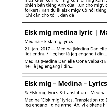
musikken kun for mig kun for mig kun f
phiên bản tiếng Anh của 'Kun cho mig', có
forkert? Kan du ik elsk mig? Cô nổi tiến
'Chỉ cần cho tôi' , dẫn đầ
Elsk mig medina lyric | 
Medina – Elsk mig lyrics
21. jan. 2017 — Medina (Medina Danielle 
lidt endnu / Her, her lå jeg engang i din…
Medina (Medina Danielle Oona Valbak) Elsk
her lå jeg engang i din…
Elsk mig – Medina – Lyrics
✎ Elsk mig lyrics & translation – Medina 
Medina “Elsk mig” lyrics. Translation to: 
jeg engang i dine arme. Åh, vi elskede 