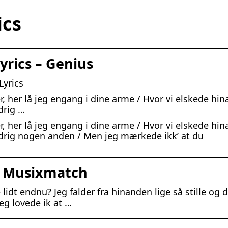
ics
yrics – Genius
Lyrics
Her, her lå jeg engang i dine arme / Hvor vi elskede hi
ldrig …
Her, her lå jeg engang i dine arme / Hvor vi elskede hi
e aldrig nogen anden / Men jeg mærkede ikk’ at du
 – Musixmatch
lidt endnu? Jeg falder fra hinanden lige så stille og 
jeg lovede ik at …