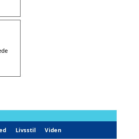
kede
ed
Livsstil
Viden