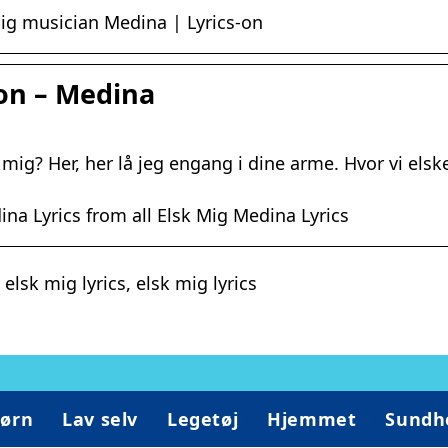
mig musician Medina | Lyrics-on
ion – Medina
’ mig? Her, her lå jeg engang i dine arme. Hvor vi els
na Lyrics from all Elsk Mig Medina Lyrics
lsk mig lyrics, elsk mig lyrics
ørn
Lav selv
Legetøj
Hjemmet
Sundh