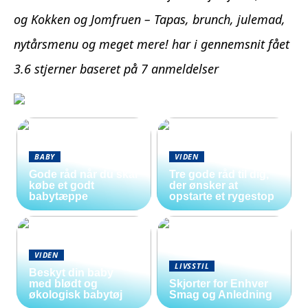
og Kokken og Jomfruen – Tapas, brunch, julemad,
nytårsmenu og meget mere! har i gennemsnit fået
3.6
stjerner baseret på
7
anmeldelser
BABY
VIDEN
Gode råd når du skal
Tre gode råd til dig,
købe et godt
der ønsker at
babytæppe
opstarte et rygestop
VIDEN
LIVSSTIL
Beskyt din baby
med blødt og
Skjorter for Enhver
økologisk babytøj
Smag og Anledning