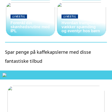
LIVSSTIL
LIVSSTIL
Forenkl din
Hvordan trampoliner
skønhedsrutine med
vækker spænding
IPL
og eventyr hos børn
Spar penge på kaffekapslerne med disse
fantastiske tilbud