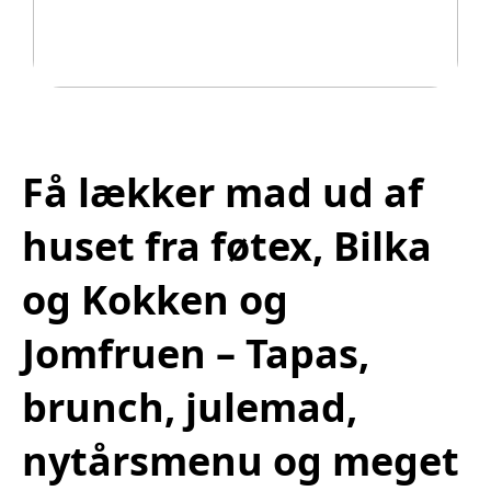
Legetøj der går i arv
Få lækker mad ud af
huset fra føtex, Bilka
og Kokken og
Jomfruen – Tapas,
brunch, julemad,
nytårsmenu og meget