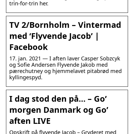
trin-for-trin her.
TV 2/Bornholm – Vintermad
med ‘Flyvende Jacob’ |
Facebook
17. jan. 2021 — I aften laver Casper Sobzcyk
og Sofie Andersen Flyvende Jakob med
pærechutney og hjemmelavet pitabrød med
kyllingespyd.
I dag stod den på… – Go’
morgen Danmark og Go’
aften LIVE
Opskrift på flyvende Jacob – Gryderet med