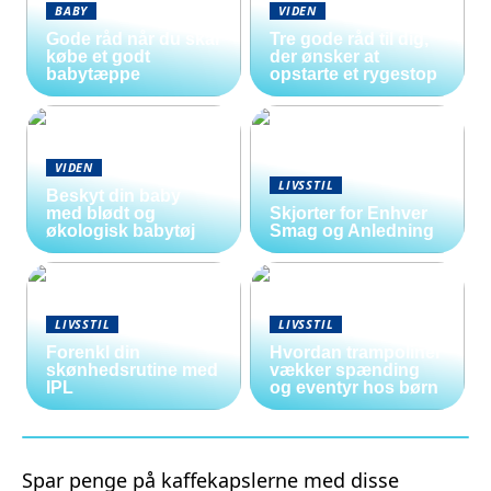
BABY
VIDEN
Gode råd når du skal
Tre gode råd til dig,
købe et godt
der ønsker at
babytæppe
opstarte et rygestop
VIDEN
LIVSSTIL
Beskyt din baby
med blødt og
Skjorter for Enhver
økologisk babytøj
Smag og Anledning
LIVSSTIL
LIVSSTIL
Forenkl din
Hvordan trampoliner
skønhedsrutine med
vækker spænding
IPL
og eventyr hos børn
Spar penge på kaffekapslerne med disse