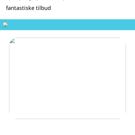
fantastiske tilbud
Hvordan trampoliner vækker spænding og
eventyr hos børn