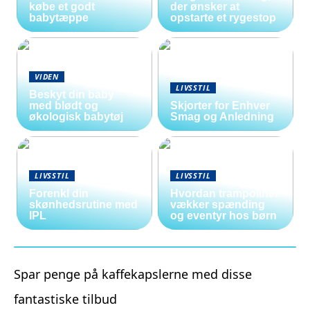
købe et godt
der ønsker at
babytæppe
opstarte et rygestop
VIDEN
LIVSSTIL
Beskyt din baby
med blødt og
Skjorter for Enhver
økologisk babytøj
Smag og Anledning
LIVSSTIL
LIVSSTIL
Forenkl din
Hvordan trampoliner
skønhedsrutine med
vækker spænding
IPL
og eventyr hos børn
Spar penge på kaffekapslerne med disse
fantastiske tilbud