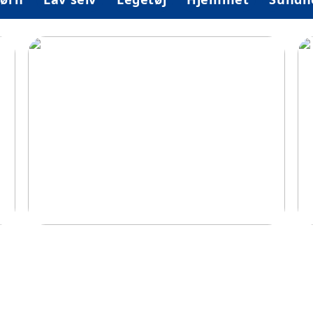
og
Idéer til at gøre hjemmet mere
Le
børnevenligt