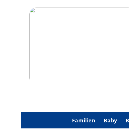
Hvordan trampoliner vækker spænding 
eventyr hos børn
Familien
Baby
B