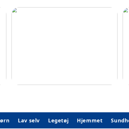
og
Idéer til at gøre hjemmet mere
Le
børnevenligt
ørn
Lav selv
Legetøj
Hjemmet
Sundh