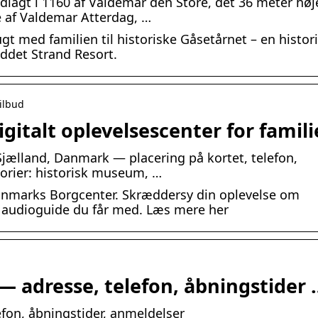
dlagt i 1160 af Valdemar den Store, det 36 meter høj
e af Valdemar Atterdag, …
gt med familien til historiske Gåsetårnet – en histor
eddet Strand Resort.
tilbud
italt oplevelsescenter for famil
jælland, Danmark — placering på kortet, telefon,
gorier: historisk museum, …
Danmarks Borgcenter. Skræddersy din oplevelse om
 audioguide du får med. Læs mere her
— adresse, telefon, åbningstider 
fon, åbningstider, anmeldelser