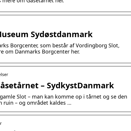
s mere om Gåsetårnet her.
 Museum Sydøstdanmark
arks Borgcenter, som består af Vordingborg Slot,
ere om Danmarks Borgcenter her.
elser
åsetårnet – SydkystDanmark
t gamle Slot – man kan komme op i tårnet og se den
en ruin – og området kaldes …
r