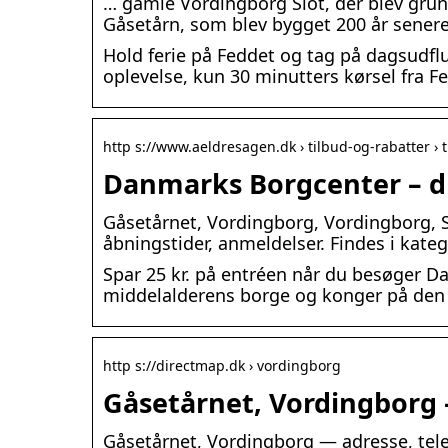
… gamle Vordingborg Slot, der blev grun
Gåsetårn, som blev bygget 200 år sener
Hold ferie på Feddet og tag på dagsudflu
oplevelse, kun 30 minutters kørsel fra F
http s://www.aeldresagen.dk › tilbud-og-rabatter › 
Danmarks Borgcenter – dig
Gåsetårnet, Vordingborg, Vordingborg, S
åbningstider, anmeldelser. Findes i kate
Spar 25 kr. på entréen når du besøger 
middelalderens borge og konger på den
http s://directmap.dk › vordingborg
Gåsetårnet, Vordingborg 
Gåsetårnet, Vordingborg — adresse, tele