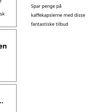
e
Spar penge på
isk
kaffekapslerne med disse
fantastiske tilbud
ien
…