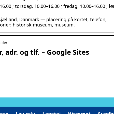
–16.00 ; torsdag, 10.00–16.00 ; fredag, 10.00–16.00 ; lø
jælland, Danmark — placering på kortet, telefon,
egorier: historisk museum, museum.
tider
 adr. og tlf. – Google Sites
ørn
Lav selv
Legetøj
Hjemmet
Sundh