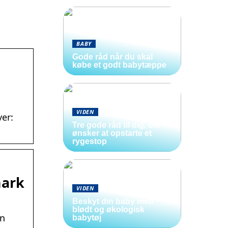
BABY
Gode råd når du skal
købe et godt babytæppe
VIDEN
ver:
Tre gode råd til dig, der
ønsker at opstarte et
rygestop
mark
VIDEN
Beskyt din baby med
blødt og økologisk
en
babytøj