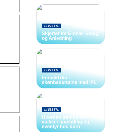
LIVSSTIL
Skjorter for Enhver Smag
og Anledning
LIVSSTIL
Forenkl din
skønhedsrutine med IPL
LIVSSTIL
Hvordan trampoliner
vækker spænding og
eventyr hos børn