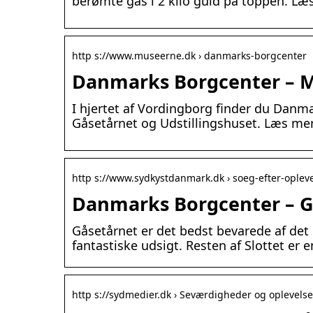
berømte gås i 2 kilo guld på toppen. Læ
http s://www.museerne.dk › danmarks-borgcenter
Danmarks Borgcenter –
I hjertet af Vordingborg finder du Danm
Gåsetårnet og Udstillingshuset. Læs m
http s://www.sydkystdanmark.dk › soeg-efter-oplev
Danmarks Borgcenter – G
Gåsetårnet er det bedst bevarede af de
fantastiske udsigt. Resten af Slottet er 
http s://sydmedier.dk › Seværdigheder og oplevelse