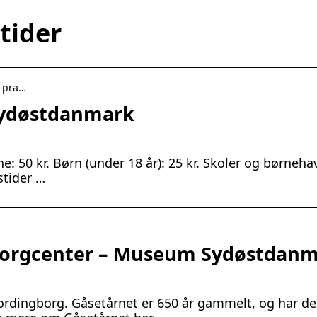
tider
› pra…
Sydøstdanmark
: 50 kr. Børn (under 18 år): 25 kr. Skoler og børneha
stider …
Borgcenter – Museum Sydøstdan
ordingborg. Gåsetårnet er 650 år gammelt, og har d