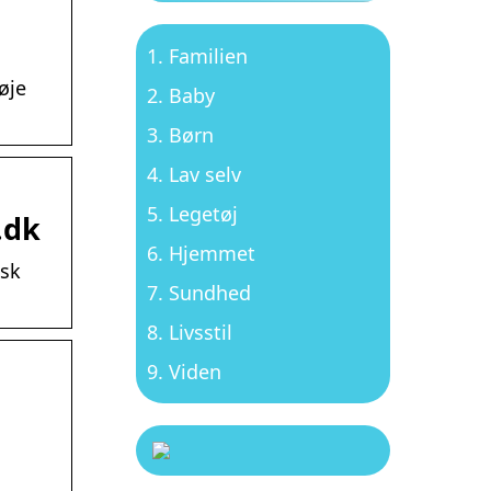
Familien
øje
Baby
Børn
Lav selv
Legetøj
.dk
Hjemmet
isk
Sundhed
Livsstil
Viden