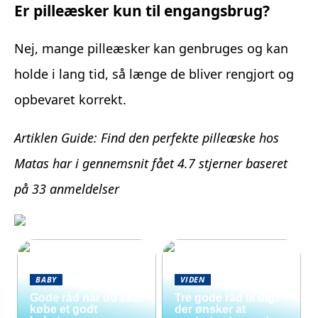
Er pilleæsker kun til engangsbrug?
Nej, mange pilleæsker kan genbruges og kan
holde i lang tid, så længe de bliver rengjort og
opbevaret korrekt.
Artiklen Guide: Find den perfekte pilleæske hos
Matas har i gennemsnit fået
4.7
stjerner baseret
på
33
anmeldelser
BABY
VIDEN
Gode råd når du skal
Tre gode råd til dig,
købe et godt
der ønsker at