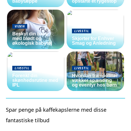
babytæppe
opstarte et rygestop
VIDEN
LIVSSTIL
Beskyt din baby
med blødt og
Skjorter for Enhver
økologisk babytøj
Smag og Anledning
LIVSSTIL
LIVSSTIL
Forenkl din
Hvordan trampoliner
skønhedsrutine med
vækker spænding
IPL
og eventyr hos børn
Spar penge på kaffekapslerne med disse
fantastiske tilbud