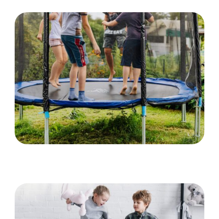
Hvordan trampoliner vækker spænding og
eventyr hos børn