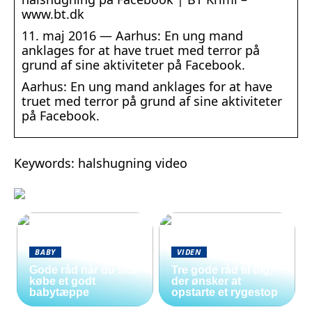
www.bt.dk
11. maj 2016 — Aarhus: En ung mand
anklages for at have truet med terror på
grund af sine aktiviteter på Facebook.
Aarhus: En ung mand anklages for at have
truet med terror på grund af sine aktiviteter
på Facebook.
Keywords: halshugning video
BABY
VIDEN
Gode råd når du skal
Tre gode råd til dig,
købe et godt
der ønsker at
babytæppe
opstarte et rygestop