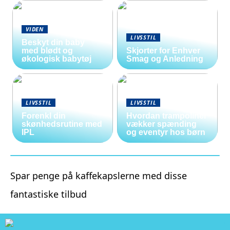
VIDEN
LIVSSTIL
Beskyt din baby
med blødt og
Skjorter for Enhver
økologisk babytøj
Smag og Anledning
LIVSSTIL
LIVSSTIL
Forenkl din
Hvordan trampoliner
skønhedsrutine med
vækker spænding
IPL
og eventyr hos børn
Spar penge på kaffekapslerne med disse
fantastiske tilbud