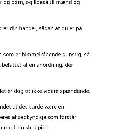
r og børn, og ligeså til mænd og
ører din handel, sådan at du er på
ris som er himmelråbende gunstig, så
dbefattet af en anordning, der
det er dog tit ikke videre spændende.
undet at det burde være en
rderes af sagkyndige som forstår
sen med din shopping.