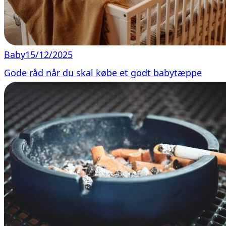
Baby
15/12/2025
Gode råd når du skal købe et godt babytæppe