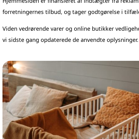
Hjemmesiden er finansieret af indtægter fra rekla
forretningernes tilbud, og tager godtgørelse i tilfæ
Viden vedrørende varer og online butikker vedligeho
vi sidste gang opdaterede de anvendte oplysninger.