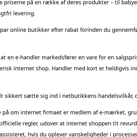
priserne på en række af deres produkter – til babye
tfri levering.
 par online butikker efter rabat forinden du gennemf
f at en e-handler markedsfører en vare for en salgsp
risk internet shop. Handler med kort er heldigvis in
 sikkert sætte sig ind i netbutikkens handelsvilkår, 
re på om internet firmaet er medlem af e-mærket, gr
 officielle regler, udover at internet shoppen tit revu
ve assisteret, hvis du oplever vanskeligheder i proces