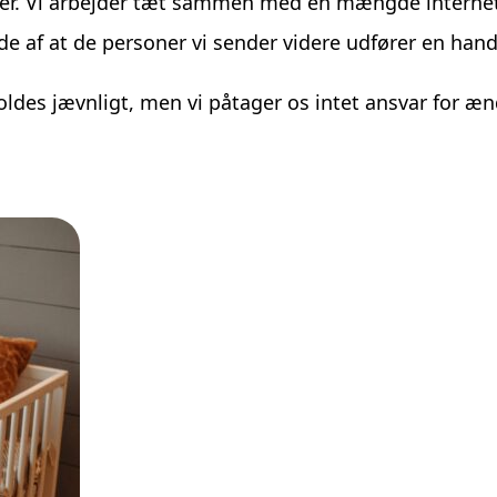
mer. Vi arbejder tæt sammen med en mængde internet
lde af at de personer vi sender videre udfører en hand
ldes jævnligt, men vi påtager os intet ansvar for æn