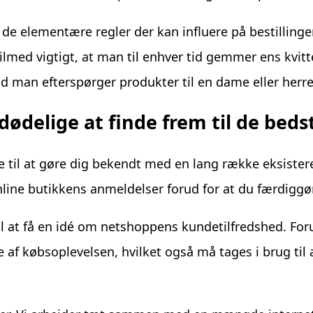
de elementære regler der kan influere på bestillingen
med vigtigt, at man til enhver tid gemmer ens kvitte
nd man efterspørger produkter til en dame eller herre
dødelige at finde frem til de beds
e til at gøre dig bekendt med en lang række eksister
nline butikkens anmeldelser forud for at du færdiggø
til at få en idé om netshoppens kundetilfredshed. Fo
f købsoplevelsen, hvilket også må tages i brug til