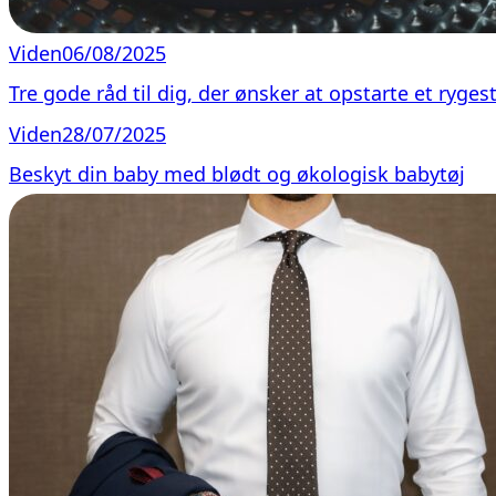
Viden
06/08/2025
Tre gode råd til dig, der ønsker at opstarte et ryges
Viden
28/07/2025
Beskyt din baby med blødt og økologisk babytøj