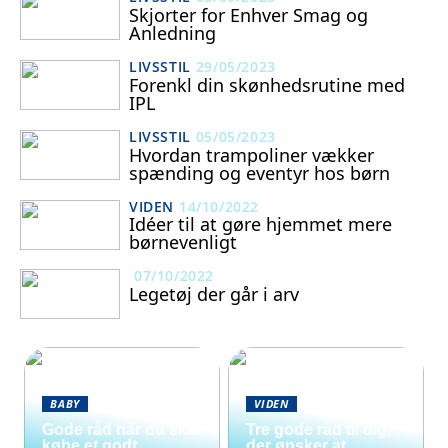
Skjorter for Enhver Smag og
Anledning
LIVSSTIL
29/05/2023
Forenkl din skønhedsrutine med
IPL
LIVSSTIL
05/05/2023
Hvordan trampoliner vækker
spænding og eventyr hos børn
VIDEN
14/10/2022
Idéer til at gøre hjemmet mere
børnevenligt
07/10/2022
Legetøj der går i arv
BABY
VIDEN
Gode råd når du skal
Tre gode råd til dig,
købe et godt
der ønsker at