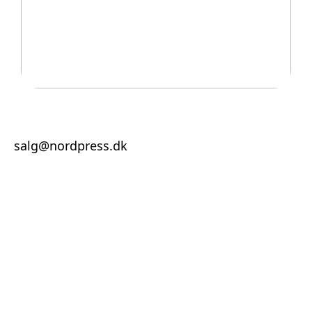
Legetøj der går i arv
salg@nordpress.dk