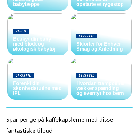
babytæppe
opstarte et rygestop
VIDEN
LIVSSTIL
Beskyt din baby
med blødt og
Skjorter for Enhver
økologisk babytøj
Smag og Anledning
LIVSSTIL
LIVSSTIL
Forenkl din
Hvordan trampoliner
skønhedsrutine med
vækker spænding
IPL
og eventyr hos børn
Spar penge på kaffekapslerne med disse
fantastiske tilbud