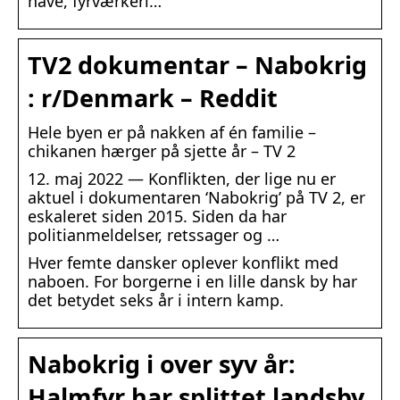
have, fyrværkeri…
TV2 dokumentar – Nabokrig
: r/Denmark – Reddit
Hele byen er på nakken af én familie –
chikanen hærger på sjette år – TV 2
12. maj 2022 — Konflikten, der lige nu er
aktuel i dokumentaren ‘Nabokrig’ på TV 2, er
eskaleret siden 2015. Siden da har
politianmeldelser, retssager og …
Hver femte dansker oplever konflikt med
naboen. For borgerne i en lille dansk by har
det betydet seks år i intern kamp.
Nabokrig i over syv år:
Halmfyr har splittet landsby