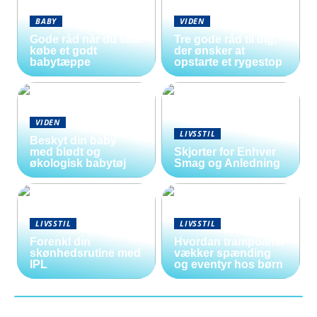
BABY
VIDEN
Gode råd når du skal
Tre gode råd til dig,
købe et godt
der ønsker at
babytæppe
opstarte et rygestop
VIDEN
LIVSSTIL
Beskyt din baby
med blødt og
Skjorter for Enhver
økologisk babytøj
Smag og Anledning
LIVSSTIL
LIVSSTIL
Forenkl din
Hvordan trampoliner
skønhedsrutine med
vækker spænding
IPL
og eventyr hos børn