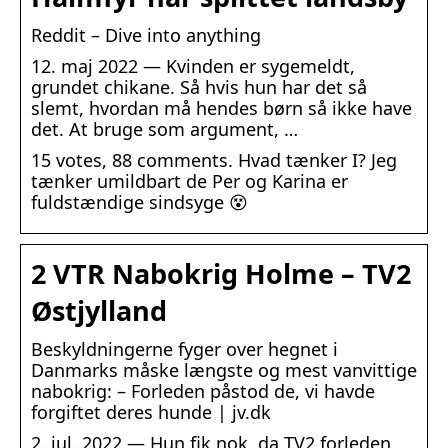
Reddit – Dive into anything
12. maj 2022 — Kvinden er sygemeldt,
grundet chikane. Så hvis hun har det så
slemt, hvordan må hendes børn så ikke have
det. At bruge som argument, …
15 votes, 88 comments. Hvad tænker I? Jeg
tænker umildbart de Per og Karina er
fuldstændige sindsyge 😵
2 VTR Nabokrig Holme – TV2
Østjylland
Beskyldningerne fyger over hegnet i
Danmarks måske længste og mest vanvittige
nabokrig: – Forleden påstod de, vi havde
forgiftet deres hunde | jv.dk
2. jul. 2022 — Hun fik nok, da TV2 forleden