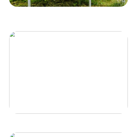
Hvordan trampoliner vækker spænding og
eventyr hos børn
Idéer til at gøre hjemmet mere børnevenligt