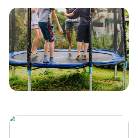
Hvordan trampoliner vækker spænding og
eventyr hos børn