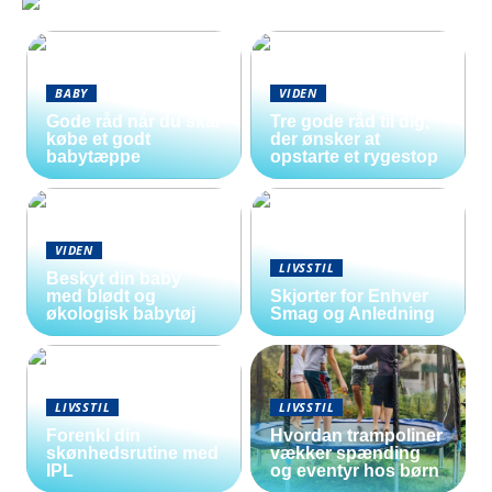
BABY
VIDEN
Gode råd når du skal
Tre gode råd til dig,
købe et godt
der ønsker at
babytæppe
opstarte et rygestop
VIDEN
LIVSSTIL
Beskyt din baby
med blødt og
Skjorter for Enhver
økologisk babytøj
Smag og Anledning
LIVSSTIL
LIVSSTIL
Forenkl din
Hvordan trampoliner
skønhedsrutine med
vækker spænding
IPL
og eventyr hos børn