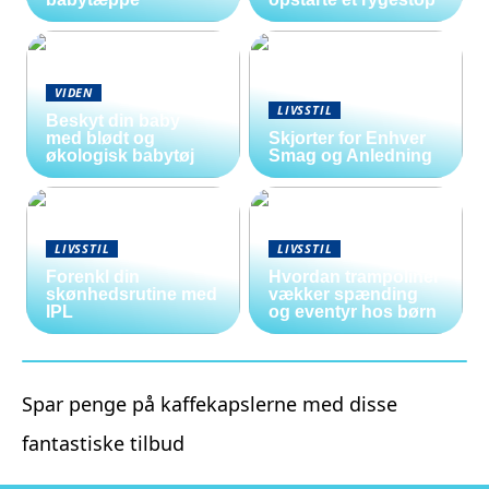
VIDEN
LIVSSTIL
Beskyt din baby
med blødt og
Skjorter for Enhver
økologisk babytøj
Smag og Anledning
LIVSSTIL
LIVSSTIL
Forenkl din
Hvordan trampoliner
skønhedsrutine med
vækker spænding
IPL
og eventyr hos børn
Spar penge på kaffekapslerne med disse
fantastiske tilbud