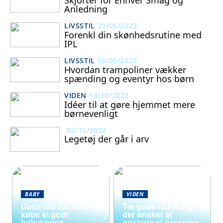
Skjorter for Enhver Smag og
Anledning
LIVSSTIL
29/05/2023
Forenkl din skønhedsrutine med
IPL
LIVSSTIL
05/05/2023
Hvordan trampoliner vækker
spænding og eventyr hos børn
VIDEN
14/10/2022
Idéer til at gøre hjemmet mere
børnevenligt
07/10/2022
Legetøj der går i arv
BABY
VIDEN
Gode råd når du skal
Tre gode råd til dig,
købe et godt
der ønsker at
babytæppe
opstarte et rygestop