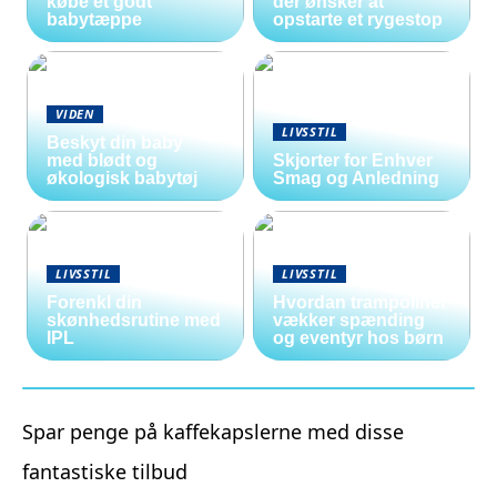
købe et godt
der ønsker at
babytæppe
opstarte et rygestop
VIDEN
LIVSSTIL
Beskyt din baby
med blødt og
Skjorter for Enhver
økologisk babytøj
Smag og Anledning
LIVSSTIL
LIVSSTIL
Forenkl din
Hvordan trampoliner
skønhedsrutine med
vækker spænding
IPL
og eventyr hos børn
Spar penge på kaffekapslerne med disse
fantastiske tilbud