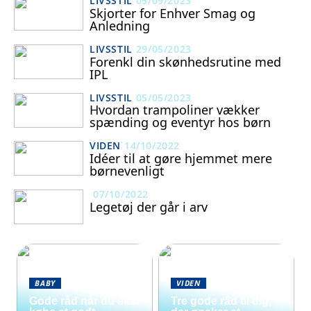
LIVSSTIL
05/09/2023
Skjorter for Enhver Smag og
Anledning
LIVSSTIL
29/05/2023
Forenkl din skønhedsrutine med
IPL
LIVSSTIL
05/05/2023
Hvordan trampoliner vækker
spænding og eventyr hos børn
VIDEN
14/10/2022
Idéer til at gøre hjemmet mere
børnevenligt
07/10/2022
Legetøj der går i arv
BABY
VIDEN
Gode råd når du skal
Tre gode råd til dig,