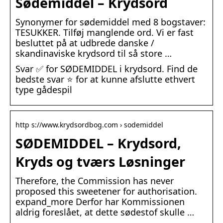
Sødemiddel – Krydsord
Synonymer for sødemiddel med 8 bogstaver:
TESUKKER. Tilføj manglende ord. Vi er fast
besluttet på at udbrede danske /
skandinaviske krydsord til så store …
Svar ✅ for SØDEMIDDEL i krydsord. Find de
bedste svar ⭐ for at kunne afslutte ethvert
type gådespil
http s://www.krydsordbog.com › sodemiddel
SØDEMIDDEL – Krydsord,
Kryds og tværs Løsninger
Therefore, the Commission has never
proposed this sweetener for authorisation.
expand_more Derfor har Kommissionen
aldrig foreslået, at dette sødestof skulle …