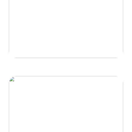
Idéer til at gøre hjemmet mere børnevenligt