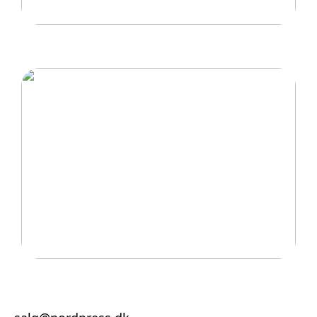
Idéer til at gøre hjemmet mere børnevenligt
Legetøj der går i arv