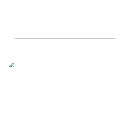
Hvordan trampoliner vækker spænding og
eventyr hos børn