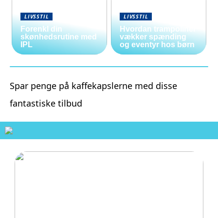
LIVSSTIL
LIVSSTIL
Forenkl din
Hvordan trampoliner
skønhedsrutine med
vækker spænding
IPL
og eventyr hos børn
Spar penge på kaffekapslerne med disse
fantastiske tilbud