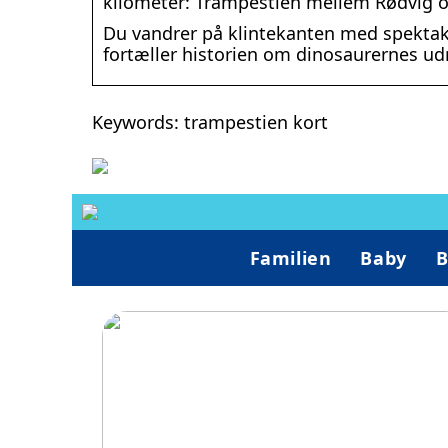
kilometer: Trampestien mellem Rødvig o
Du vandrer på klintekanten med spektaku
fortæller historien om dinosaurernes u
Keywords: trampestien kort
Familien
Baby
B