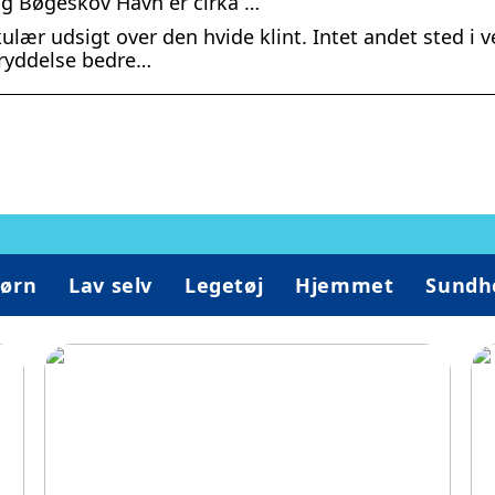
g Bøgeskov Havn er cirka …
lær udsigt over den hvide klint. Intet andet sted i 
dryddelse bedre…
ørn
Lav selv
Legetøj
Hjemmet
Sundh