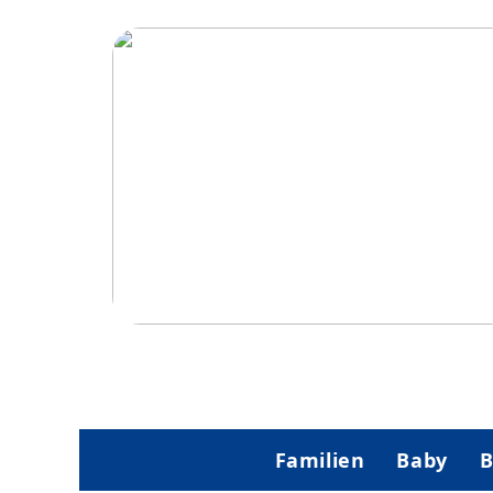
Hvordan trampoliner vækker spænding 
eventyr hos børn
Familien
Baby
B