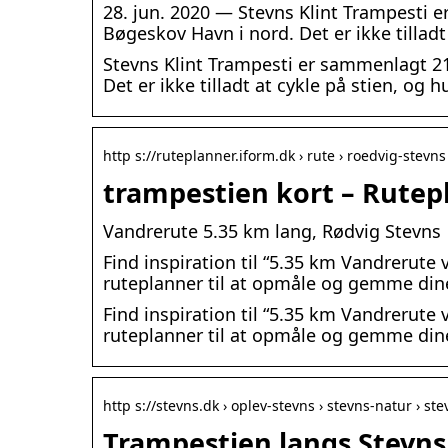
28. jun. 2020 — Stevns Klint Trampesti e
Bøgeskov Havn i nord. Det er ikke tilladt
Stevns Klint Trampesti er sammenlagt 21 
Det er ikke tilladt at cykle på stien, og 
http s://ruteplanner.iform.dk › rute › roedvig-stevns 
trampestien kort – Rutep
Vandrerute 5.35 km lang, Rødvig Stevns
Find inspiration til “5.35 km Vandrerute
ruteplanner til at opmåle og gemme dine
Find inspiration til “5.35 km Vandrerute
ruteplanner til at opmåle og gemme dine
http s://stevns.dk › oplev-stevns › stevns-natur › st
Trampestien langs Stevns