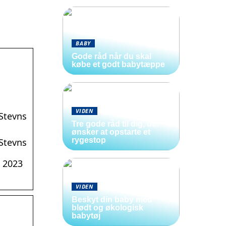
BABY
Gode råd når du skal
købe et godt babytæppe
VIDEN
Stevns
Tre gode råd til dig, der
ønsker at opstarte et
rygestop
Stevns
t 2023
VIDEN
Beskyt din baby med
blødt og økologisk
babytøj