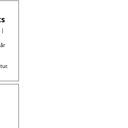
ts
 |
går
tur.