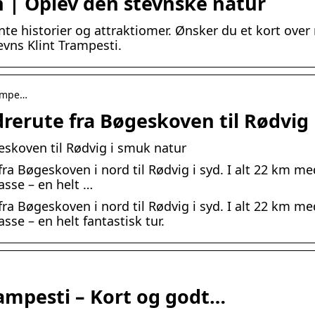
n | Oplev den stevnske natur
e historier og attraktiomer. Ønsker du et kort over 
evns Klint Trampesti.
rampe…
rerute fra Bøgeskoven til Rødvig 
skoven til Rødvig i smuk natur
ra Bøgeskoven i nord til Rødvig i syd. I alt 22 km me
sse – en helt …
ra Bøgeskoven i nord til Rødvig i syd. I alt 22 km me
se – en helt fantastisk tur.
rampesti – Kort og godt…