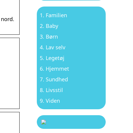
Familien
 nord.
Baby
Børn
Lav selv
Legetøj
Hjemmet
Sundhed
Livsstil
Viden