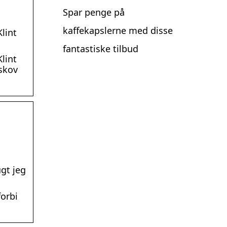
Spar penge på
kaffekapslerne med disse
lint
fantastiske tilbud
lint
skov
ugt jeg
forbi