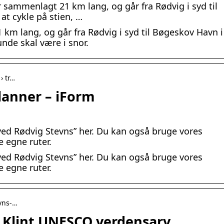
r sammenlagt 21 km lang, og går fra Rødvig i syd til
 at cykle på stien, …
km lang, og går fra Rødvig i syd til Bøgeskov Havn i
hunde skal være i snor.
› tr…
lanner – iForm
 ved Rødvig Stevns” her. Du kan også bruge vores
 egne ruter.
 ved Rødvig Stevns” her. Du kan også bruge vores
 egne ruter.
evns-…
 Klint UNESCO verdensarv