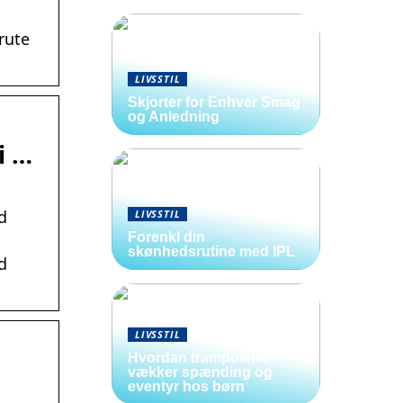
rute
LIVSSTIL
Skjorter for Enhver Smag
og Anledning
i …
d
LIVSSTIL
Forenkl din
skønhedsrutine med IPL
d
LIVSSTIL
Hvordan trampoliner
vækker spænding og
eventyr hos børn