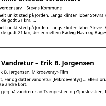
 verdensarv | Stevns Kommune
elt unikt sted på Jorden. Langs klinten løber Stevns K
e de godt 21 km, …
elt unikt sted på Jorden. Langs klinten løber Stevns K
e de godt 21 km, der er mellem Rødvig Havn og Bøge
 Vandretur – Erik B. Jørgensen
ik B. Jørgensen, Mikroeventyr-Film
t, Far og datter vandretur [Mikroeventyr] … Ellers br
se andre kort.
g jeg på vandretur ad Trampestien og Gjorslevstien, 
r