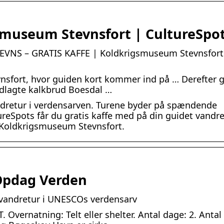
smuseum Stevnsfort | CultureSpo
NS – GRATIS KAFFE | Koldkrigsmuseum Stevnsfort
nsfort, hvor guiden kort kommer ind på … Derefter 
edlagte kalkbrud Boesdal …
dretur i verdensarven. Turene byder på spændende
ureSpots får du gratis kaffe med på din guidet vandre
Koldkrigsmuseum Stevnsfort.
 Opdag Verden
 vandretur i UNESCOs verdensarv
vernatning: Telt eller shelter. Antal dage: 2. Antal