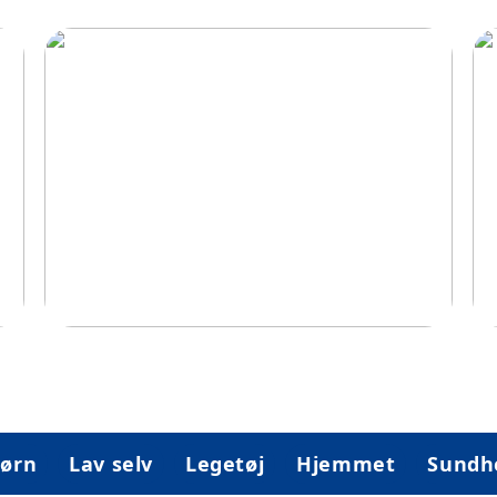
og
Idéer til at gøre hjemmet mere
Le
børnevenligt
ørn
Lav selv
Legetøj
Hjemmet
Sundh