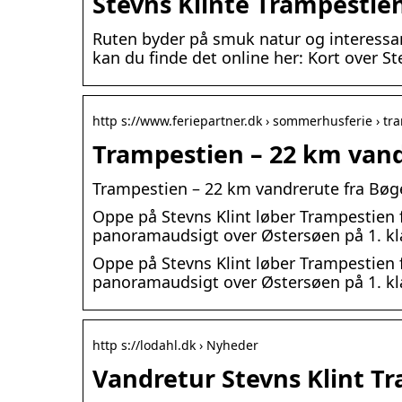
Stevns Klinte Trampestie
Ruten byder på smuk natur og interessant
kan du finde det online her: Kort over St
http s://www.feriepartner.dk › sommerhusferie › t
Trampestien – 22 km vand
Trampestien – 22 km vandrerute fra Bøge
Oppe på Stevns Klint løber Trampestien f
panoramaudsigt over Østersøen på 1. kla
Oppe på Stevns Klint løber Trampestien f
panoramaudsigt over Østersøen på 1. klas
http s://lodahl.dk › Nyheder
Vandretur Stevns Klint T