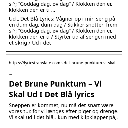
si’r; “Goddag dag, øv dag” / Klokken den er,
klokken den er ti …
Ud I Det Blå Lyrics: Vågner op i min seng på
en dum dag, dum dag / Stikker snotten frem,
si’r; “Goddag dag, øv dag” / Klokken den er,
klokken den er ti / Styrter ud af sengen med
et skrig / Ud i det
http s://lyricstranslate.com › det-brune-punktum-vi-skal-
…
Det Brune Punktum – Vi
Skal Ud I Det Blå lyrics
Sneppen er kommet, nu må det snart være
vores tur. for vi længes efter piger og drenge.
Vi skal ud i det blå,. kun med klipklapper på,.