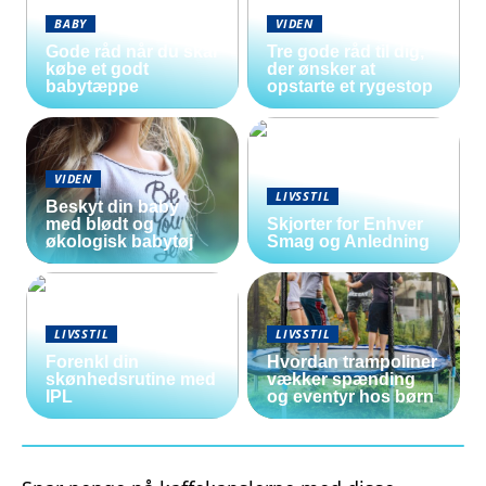
BABY
VIDEN
Gode råd når du skal
Tre gode råd til dig,
købe et godt
der ønsker at
babytæppe
opstarte et rygestop
VIDEN
LIVSSTIL
Beskyt din baby
med blødt og
Skjorter for Enhver
økologisk babytøj
Smag og Anledning
LIVSSTIL
LIVSSTIL
Forenkl din
Hvordan trampoliner
skønhedsrutine med
vækker spænding
IPL
og eventyr hos børn