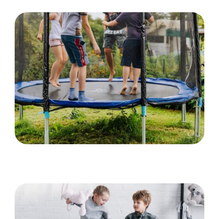
Hvordan trampoliner vækker spænding og
eventyr hos børn